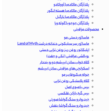
پك آرگان ماكادميا آووكادو
پك آرگان ماكادميا هسته انگور
پك آرگان ماكادميا نارگيل
پك آرگان جوجوبا آلوئه ورا
محصولات مراقبتی
ماساژور دستی مو
ماساژور سر سیلیکونی دندانه درشت Land of Myth
اپلیکاتور روغن ریز روغن تراپی دستی
روبالشی مراقبتی (تکی و جفت)
کلاه خواب ساتن ابریشم دورو بنددار
اسکرانچی‌های مراقبتی ساتن ابریشم
حوله میکروفایبر مو
کلاه پلاستیکی روغن تراپی
برس بامبوی اصل
برس گره بازکن فلکسی
جیدرولر و سنگ گواشا صورتی
جیدرولر و سنگ گواشا بنفش