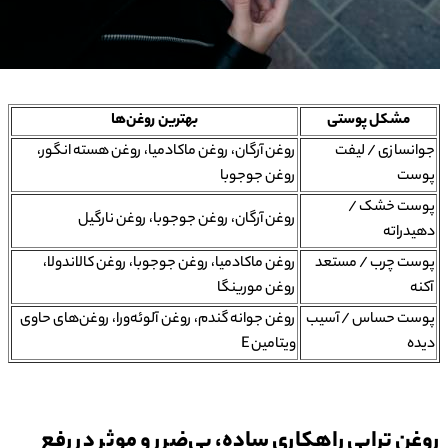
مشکل پوستی
بهترین روغن‌ها
جوانسازی / لیفت
روغن آرگان، روغن ماکادمیا، روغن هسته انگور،
پوست
روغن جوجوبا
پوست خشک /
روغن آرگان، روغن جوجوبا، روغن نارگیل
دهیدراته
پوست چرب / مستعد
روغن ماکادمیا، روغن جوجوبا، روغن کالاندولا،
آکنه
روغن مورینگا
پوست حساس / آسیب
روغن جوانه گندم، روغن آلوئه‌ورا، روغن‌های حاوی
دیده
ویتامین E
روغن تراپی راهکاری ساده، بی‌ضرر و موثر در رفع