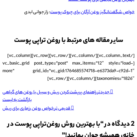
بهترین روغن گیاهی برای پوست خشک
خواص شگفت‌انگیز روغن آرگان برای چروک پوست
: راز جوانی ابدی
سایر مقاله های مرتبط با روغن تراپی پوست
[/vc_column_text][/vc_column][/vc_row][vc_row][vc_column]
[vc_basic_grid post_type=”post” max_items=”12″ style=”load-
more” grid_id=”vc_gid:1764685574718-e6373da9-c92d-1″
taxonomies=”1826″][/vc_column][/vc_row]
جدیدتر
راهنمای پرپشت کردن ریش و سبیل با روغن های گیاهی
بازگشت به لیست
قدیمی تر
خواص روغن رزماری برای ریش
2 دیدگاه در “
با بهترین روش روغن‌تراپی پوست در
خانه، همیشه جوان بمانید!
”