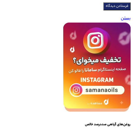
بستن
روغن‌‌های گیاهی صددرصد خالص