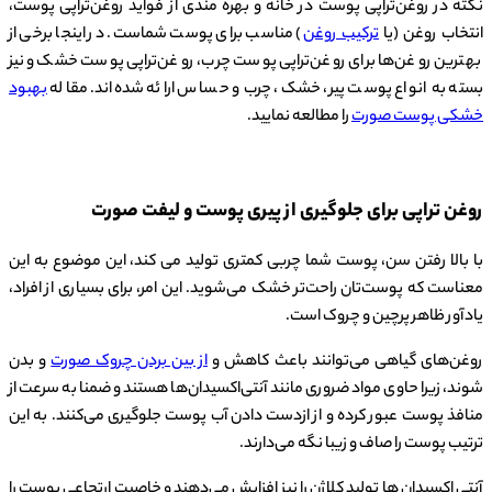
نکته در روغن‌تراپی پوست در خانه و بهره مندی از فواید روغن‌تراپی پوست،
انتخاب روغن (یا
ترکیب روغن
) مناسب برای پوست شماست. در اینجا برخی از
بهترین روغن‌ها برای روغن‌تراپی پوست چرب، روغن‌تراپی پوست خشک و نیز
بسته به انواع پوست‌ پیر، خشک، چرب و حساس ارائه شده‌اند. مقاله
بهبود
خشکی پوست صورت
را مطالعه نمایید.
روغن تراپی برای جلوگیری از پیری پوست و لیفت صورت
با بالا رفتن سن، پوست شما چربی کمتری تولید می کند، این موضوع به این
معناست که پوست‌تان راحت‌تر خشک می‌شوید. این امر، برای بسیاری از افراد،
یادآور ظاهر پرچین و چروک است.
روغن‌های گیاهی می‌توانند باعث کاهش و
از بین بردن چروک صورت
و بدن
شوند، زیرا حاوی مواد ضروری مانند آنتی‌اکسیدان‌ها هستند و ضمنا به سرعت از
منافذ پوست عبور کرده و از ازدست دادن آب پوست جلوگیری می‌کنند. به این
ترتیب پوست را صاف و زیبا نگه می‌دارند.
آنتی اکسیدان ها تولید کلاژن را نیز افزایش می‌دهند و خاصیت ارتجاعی پوست را