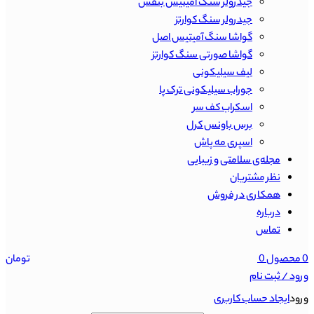
جیدرولر سنگ آمیتیس بنفش
جیدرولر سنگ کوارتز
گواشا سنگ آمیتیس اصل
گواشا صورتی سنگ کوارتز
لیف سیلیکونی
جوراب سیلیکونی ترک پا
اسکراب کف سر
برس باونس کرل
اسپری مه پاش
مجله‌ی سلامتی و زیبایی
نظر مشتریان
همکاری در فروش
درباره
تماس
0
محصول
0
تومان
ورود / ثبت نام
ورود
ایجاد حساب کاربری