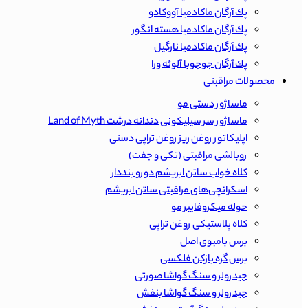
پك آرگان ماكادميا آووكادو
پك آرگان ماكادميا هسته انگور
پك آرگان ماكادميا نارگيل
پك آرگان جوجوبا آلوئه ورا
محصولات مراقبتی
ماساژور دستی مو
ماساژور سر سیلیکونی دندانه درشت Land of Myth
اپلیکاتور روغن ریز روغن تراپی دستی
روبالشی مراقبتی (تکی و جفت)
کلاه خواب ساتن ابریشم دورو بنددار
اسکرانچی‌های مراقبتی ساتن ابریشم
حوله میکروفایبر مو
کلاه پلاستیکی روغن تراپی
برس بامبوی اصل
برس گره بازکن فلکسی
جیدرولر و سنگ گواشا صورتی
جیدرولر و سنگ گواشا بنفش