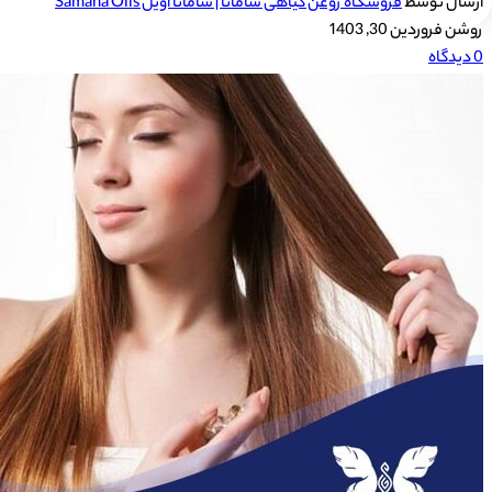
ارسال توسط
فروشگاه روغن گیاهی سامانا | سامانا اویل Samana Oils
روشن فروردین 30, 1403
0
دیدگاه