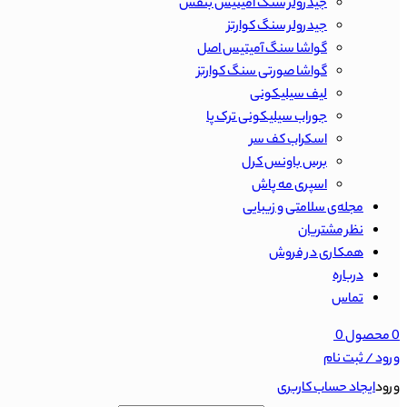
جیدرولر سنگ آمیتیس بنفش
جیدرولر سنگ کوارتز
گواشا سنگ آمیتیس اصل
گواشا صورتی سنگ کوارتز
لیف سیلیکونی
جوراب سیلیکونی ترک پا
اسکراب کف سر
برس باونس کرل
اسپری مه پاش
مجله‌ی سلامتی و زیبایی
نظر مشتریان
همکاری در فروش
درباره
تماس
0
محصول
0
ورود / ثبت نام
ورود
ایجاد حساب کاربری