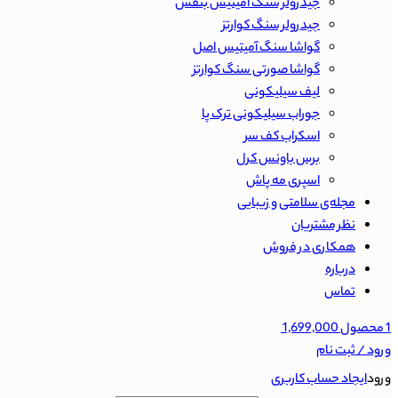
جیدرولر سنگ آمیتیس بنفش
جیدرولر سنگ کوارتز
گواشا سنگ آمیتیس اصل
گواشا صورتی سنگ کوارتز
لیف سیلیکونی
جوراب سیلیکونی ترک پا
اسکراب کف سر
برس باونس کرل
اسپری مه پاش
مجله‌ی سلامتی و زیبایی
نظر مشتریان
همکاری در فروش
درباره
تماس
1
محصول
1,699,000
ورود / ثبت نام
ورود
ایجاد حساب کاربری