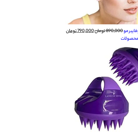
ایبر مو
890,000
تومان
790,000
تومان
 محصولات