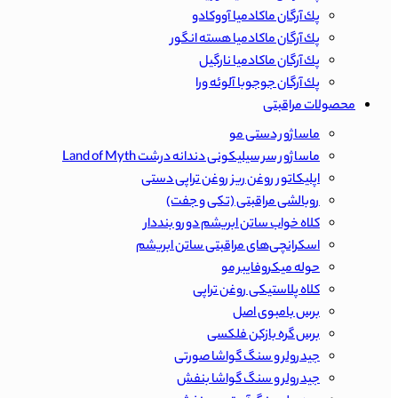
پك آرگان ماكادميا آووكادو
پك آرگان ماكادميا هسته انگور
پك آرگان ماكادميا نارگيل
پك آرگان جوجوبا آلوئه ورا
محصولات مراقبتی
ماساژور دستی مو
ماساژور سر سیلیکونی دندانه درشت Land of Myth
اپلیکاتور روغن ریز روغن تراپی دستی
روبالشی مراقبتی (تکی و جفت)
کلاه خواب ساتن ابریشم دورو بنددار
اسکرانچی‌های مراقبتی ساتن ابریشم
حوله میکروفایبر مو
کلاه پلاستیکی روغن تراپی
برس بامبوی اصل
برس گره بازکن فلکسی
جیدرولر و سنگ گواشا صورتی
جیدرولر و سنگ گواشا بنفش